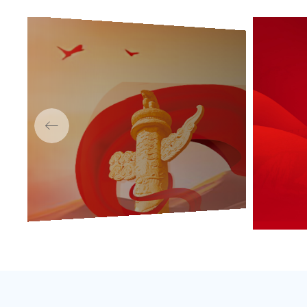
司项目现场，开展夏季“送清凉”慰问活动，并专
运维项目部，共计16名业务骨干，开展“锅炉风机精
展情况，集团公司有关部门、省生物天然气公司
同调研。 卢浩实地查看项目生产运行状况，...