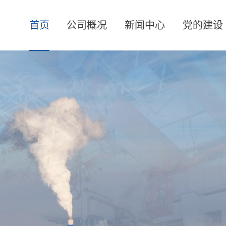
首页
公司概况
新闻中心
党的建设