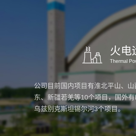
火电
新能
公
Thermal Po
New Energ
Energy M
公司目前国内项目有淮北平山、山
公司目前国内项目有淮北平山、山
公司目前国内项目有淮北平山、山
公司目前国内项目有淮北平山、山
东、新疆若羌等10个项目，国外
东、新疆若羌等10个项目，国外
东、新疆若羌等10个项目，国外
东、新疆若羌等10个项目，国外
乌兹别克斯坦锡尔河3个项目。
乌兹别克斯坦锡尔河3个项目。
乌兹别克斯坦锡尔河3个项目。
乌兹别克斯坦锡尔河3个项目。