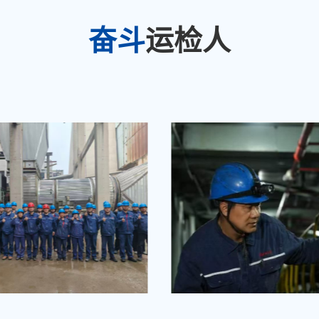
奋斗
运检人