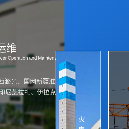
运维
源运维
共设施能源管理
电力监理
wer Operation and Maintenance
y Operations and Maintenance
anagement of Public Facilities
Power Supervision
西潞光、国网新疆准
西潞光、国网新疆准
西潞光、国网新疆准
西潞光、国网新疆准
有印尼芝拉扎、伊拉克、
有印尼芝拉扎、伊拉克、
有印尼芝拉扎、伊拉克、
有印尼芝拉扎、伊拉克、
火