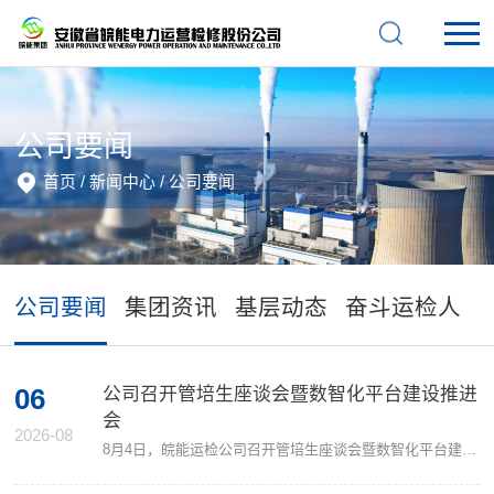
公司要闻
首页
/
新闻中心
/
公司要闻
公司要闻
集团资讯
基层动态
奋斗运检人
06
公司召开管培生座谈会暨数智化平台建设推进
会
2026-08
8月4日，皖能运检公司召开管培生座谈会暨数智化平台建设推进会。公司党委书记、董事长、总经理叶茂，相关部门负责人及管培生代表共同参会。会议指出，管培生要尽快完成思想转变，主动适应新岗位、新节奏，将理论知识与项目实践紧密结合，在实战中提升专业能力。大家要保持积极心态，深入研读行业政策，夯实专业基础，通过平台建设项目快速融入团队，实现个人成长与公司发展同频共振。会议表示，数智化平台从V1.0向V2.0的升级，是公司提升管理效能、...