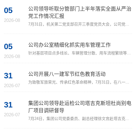
05
公司领导听取分管部门上半年落实全面从严治
党工作情况汇报
2026-08
7月31日，机关第二党支部召开三季度党员大会，公司党委副书记、工会主席杨国生专题听取分管部门上半年全面从严治党工作落实情况汇报，支部全体党员参会。会上，党委组织部、党委宣传部负责人汇报了上半年落实“一岗双责”情况、全面从严治党工作推进成效、存在的短板弱项及下一步工作思路。杨国生对分管部门压实管党治党政治责任、推动全面从严治党各项部署落地见效的工作成效予以充分肯定，并就下一步工作提出明确要求。会议强调，...
05
公司办公室精细化抓实用车管理工作
针对基层项目点多线长、车辆管理分散、用车流程繁琐等痛点，今年以来，皖能运检公司办公室聚焦管理提质、基层减负核心目标，通过标准化建设、数字化赋能、精细化管控，搭建闭环长效车辆管理体系，有效规范用车秩序，切实为基层松绑减负，助力一线安全生产高效开展。结合基层实操需求修订完善《车辆出行管理办法》，统一本部、子（分）公司、基层项目三级车辆管理标准，细化用车审批、台账管理、GPS辅助监管、车辆维保等全流程规范，...
2026-08
31
公司开展八一建军节红色教育活动
为致敬军旅荣光、传承红色革命精神，7月31日，在八一建军节来临之际，公司组织退役军人代表前往渡江战役纪念馆开展主题红色教育活动。公司党委宣传部及11名公司退伍军人参与本次活动。活动现场，大家通过馆内的历史照片、实物史料、场景复原等展陈内容，沉浸式回望百万雄师横渡长江的峥嵘岁月，真切感受革命先辈不畏艰险、奋勇争先、无私奉献的精神。昔日身着戎装保家卫国，今朝立足岗位履职担当，在场退伍军人重温革命历史，追忆初心使命，...
2026-07
31
集团公司领导赴运检公司塔吉克斯坦杜尚别电
厂项目调研督导
2026-07
7月24日，集团公司党委委员、副总经理徐文宫赴塔吉克斯坦杜尚别2号电厂检修项目现场调研，与塔方电厂管理层开展高层对接交流，皖能运检公司党委书记、董事长、总经理叶茂及相关负责人陪同调研。交流期间，双方围绕电厂年度检修推进、设备运维长效合作、技术经验共享及后续深度合作等议题开展沟通洽谈。徐文宫介绍了皖能运检的技术运维体系、海外项目运维成果，以及本次驻塔检修团队配置、施工方案和质量安全保障举措，展现了集团公司海外能源服务的综合实力。...