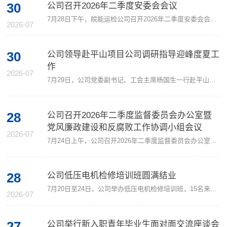
30
公司召开2026年二季度安委会会议
7月28日下午，皖能运检公司召开2026年二季度安委会会议，公司党委书记、董事长、总经理、安委会主任叶茂出席会议并讲话，公司党委委员、副总经理周治才主持会议并作二季度安全生产工作汇报，公司领导班子成员及相关职能部门、子（分）公司、项目部负责人参加会议，部分子（分）公司围绕本单位安全生产管理情况作专题汇报。会上学习了习近平总书记关于安全生产的重要论述和重要指示批示精神，传达贯彻集团公司二季度安委会会议精神，...
2026-07
30
公司领导赴平山项目公司调研指导迎峰度夏工
作
2026-07
7月29日，公司党委副书记、工会主席杨国生一行赴平山项目公司调研指导迎峰度夏安全生产工作，并慰问坚守生产一线的干部职工。调研期间，杨国生一行先后深入翻车机卸煤区域、检修作业现场、化学运行程控室等一线关键岗位，实地察看生产运行、设备运维、安全管控等各项工作落实成效，详细了解迎峰度夏期间机组保供排班、人员值守配置、防暑降温保障等情况。每到一处，杨国生都与现场员工深入交流，关切询问大家的工作强度与身体状态，...
28
公司召开2026年二季度监督委员会办公室暨
党风廉政建设和反腐败工作协调小组会议
2026-07
7月24日上午，公司召开2026年二季度监督委员会办公室暨党风廉政建设和反腐败工作协调小组会议，公司纪委副书记王培主持会议，党风廉政建设和反腐败工作协调小组、监督委员会办公室成员部室负责同志参加会议。会上，各职能部室分别汇报了二季度落实《2026年监督工作计划》的情况，重点围绕一线监督工作开展情况，发现问题及下一步工作打算作出汇报，并对公司纪委今后五年工作提出了意见建议。会议强调，各相关部室须牢牢恪守“管业务必管监督”...
28
公司低压电机检修培训班圆满结业
7月20日至24日，公司举办低压电机检修培训班，15名来自各项目部的电气检修人员全部通过实操考核，圆满结业。本次培训聚焦低压电机检修痛点难点，以理论夯实基础、实操锤炼本领，多措并举打造特色技能课堂，培训成效显著。 课程内容紧贴电厂运维实际，摒弃晦涩难懂的纯学术内容，重点围绕三相异步电机结构、轴承养护、设备异响、绝缘损坏、扫膛等常见故障处置、标准化检修流程开展教学；实操环节全覆盖工具规范使用、轴承拆装测量、油脂加注、...
2026-07
27
公司举行新入职青年毕业生面对面交流座谈会