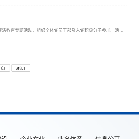
春节将至，为持续加固作风建设堤坝，切实筑牢党员干部拒腐防变思想防线，近日，平山项目公司党支部组织开展节前廉洁教育专题活动，组织全体党员干部及入党积极分子参加。活动中，大家集中观看了中央纪委国家监委宣传部摄制的警示教育专题片《一步不停歇 半步不退让》第一集《纠风治乱为民》，以典型案例敲响廉洁警钟。随后，党员与入党积极分子结合安全生产、规范履职等工作实际踊跃发言。大家一致认为，必须把纪律规矩挺在前面，贯穿于工作各环节，...
下页
尾页