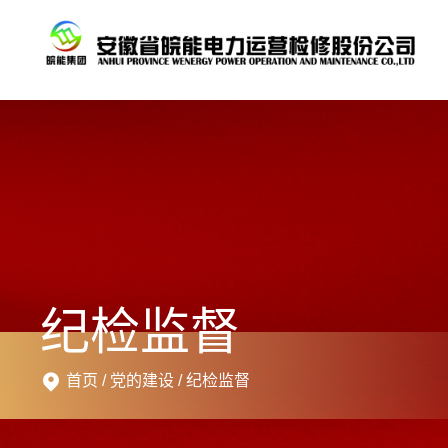
纪检监督
首页
/
党的建设
/
纪检监督