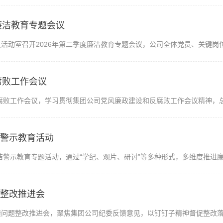
廉洁教育专题会议
腐败工作会议
洁警示教育活动
题整改推进会