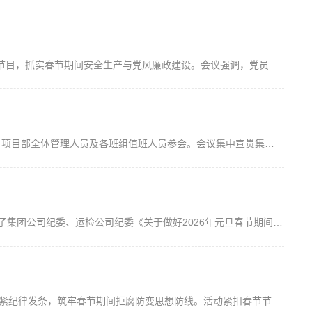
近日，皖能运检平山项目公司组织开展节前安全教育暨廉洁提醒谈话活动，同步组织项目管理人员观看《榜样10》专题节目，抓实春节期间安全生产与党风廉政建设。会议强调，党员干部要充分发挥“头雁效应”，严于律己、率先垂范，切实管好身边人、守好廉洁关；同时引导大家将榜样精神转化为履职实干的强大动力，以“时时放心不下”的责任感抓实抓细节日期间各项工作，全力保障节日期间各项工作安全有序推进。下一步，平山项目公司将持续压紧压实安全生产与党风廉政建设双重责任，...
2月13日上午，板集项目公司召开春节前安全生产及党风廉政建设专题部署会。党支部书记、项目经理赵德宝主持会议，项目部全体管理人员及各班组值班人员参会。会议集中宣贯集团公司、运检公司2026年春节期间安全生产工作通知，并紧扣节日安全与廉洁纪律作出全面安排。会议要求，一要压实全员安全责任，坚持每日早会学习事故案例，严格执行工作票制度；二要强化现场闭环管理，高风险作业实行安全员现场监管与分管经理旁站制度；保温、脚手架等重点作业要紧盯人员思想动态，...
近日，机关第一党支部召开2026年春节前集体廉洁谈话暨警示教育会议，全体党员、入党积极分子参会。会议传达学习了集团公司纪委、运检公司纪委《关于做好2026年元旦春节期间纠“四风”树新风工作的通知》及中央纪委国家监委、省纪委监委以及集团公司纪委节前典型案例通报。组织集中观看了警示教育片《严惩政商勾连腐败》，以“身边案”警示“身边人”，为全体参会人员敲响了拒腐防变的“警钟”。机关第一党支部书记在集体廉洁谈话中对全体参会人员提出明确要求：...
1月29日下午，板集项目公司党支部组织全体党员及入党积极分子开展一季度廉洁教育警示活动，以节前廉洁“必修课”拧紧纪律发条，筑牢春节期间拒腐防变思想防线。活动紧扣春节节点，聚焦作风建设与廉洁自律核心要求，组织学习《关于做好2026年元旦春节期间纠“四风”树新风工作的通知》，传达中央纪委办公厅通报的3起整治形式主义为基层减负典型问题，深入学习习近平总书记在二十届中央纪委五次全会上的重要讲话精神，引导全员认清节日期间“...