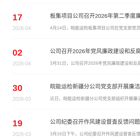
17
板集项目公司召开2026年第二季度
2026-04
02
公司召开2026年党风廉政建设和反
2026-04
30
皖能运检新疆分公司党支部开展廉
2026-03
19
公司纪委召开作风建设督查反馈问
2026-03