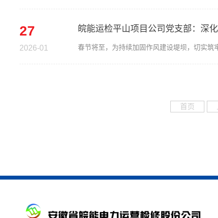
27
皖能运检平山项目公司党支部：深化
2026-01
首页