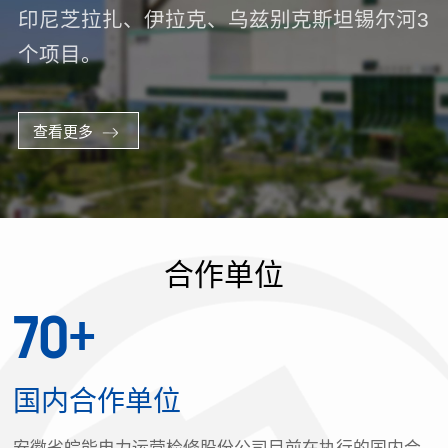
印尼芝拉扎、伊拉克、乌兹别克斯坦锡尔河3
印尼芝拉扎、伊拉克、乌兹别克斯坦锡尔河3
印尼芝拉扎、伊拉克、乌兹别克斯坦锡尔河3
印尼芝拉扎、伊拉克、乌兹别克斯坦锡尔河3
个项目。
个项目。
个项目。
个项目。
查看更多
合作单位
70
+
国内合作单位