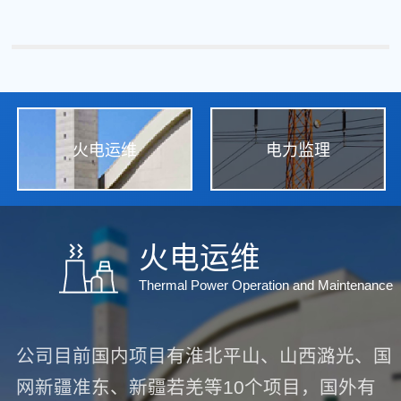
火电运维
电力监理
火电运维
新能源运维
公共设施能源管理
电力监理
业务体系
Thermal Power Operation and Maintenance
New Energy Operations and Maintenance
Energy Management of Public Facilities
Power Supervision
公司目前国内项目有淮北平山、山西潞光、国
公司目前国内项目有淮北平山、山西潞光、国
公司目前国内项目有淮北平山、山西潞光、国
公司目前国内项目有淮北平山、山西潞光、国
网新疆准东、新疆若羌等10个项目，国外有
网新疆准东、新疆若羌等10个项目，国外有
网新疆准东、新疆若羌等10个项目，国外有
网新疆准东、新疆若羌等10个项目，国外有