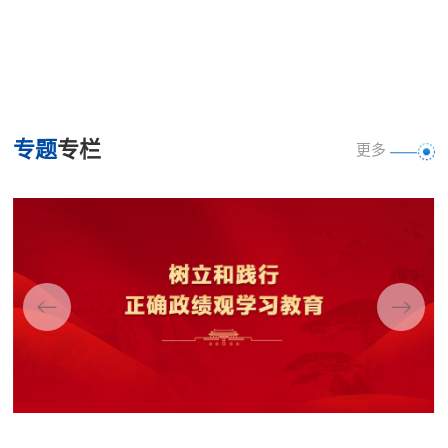
31
05
集团公司领导赴运检公司塔吉克斯坦杜尚别电厂项目调研督导
皖能运检顺利完成木垒百万千瓦风电项目运维交接
2026.07
2026.08
更多
更多
公司
公司
专题
专栏
更多