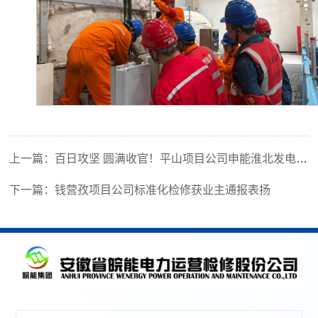
上一篇：
百日攻坚 圆满收官！平山项目公司申能淮北发电基地机组检修纪实
下一篇：
钱营孜项目公司标准化检修获业主通报表扬