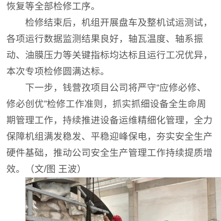
恢复等全部检修工序。
检修结束后，机组开展盘车及整机试运测试，
各项运行数据监测结果良好，轴瓦温度、轴系振
动、油膜压力等关键指标均达标且运行工况优异，
本次专项检修圆满达标。
下一步，钱营孜项目公司将严守“应修必修、
修必创优”检修工作准则，抓实抓细设备全生命周
期管理工作，持续推进设备运维精细化管理，全力
保障机组满发稳发、平稳迎峰保电，夯实安全生产
硬件基础，推动公司安全生产管理工作持续提质增
效。（文/图 王波）