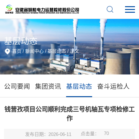
基层动态
首页
/
新闻中心
/
基层动态
/
正文
公司要闻
集团资讯
基层动态
奋斗运检人
钱营孜项目公司顺利完成三号机轴瓦专项检修工
作
70
点击量：
发布日期：2026-06-11